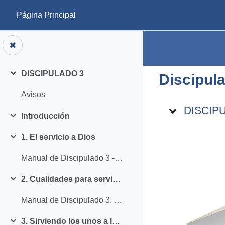
Saltar al contenido principal
Página Principal
DISCIPULADO 3
Discipul
Colapsar
Avisos
Diagram
DISCIP
Introducción
Colapsar
1. El servicio a Dios
Colapsar
Manual de Discipulado 3 - Lección 1.
2. Cualidades para servir a Dios
Colapsar
Manual de Discipulado 3. Lección 2.
3. Sirviendo los unos a los otros