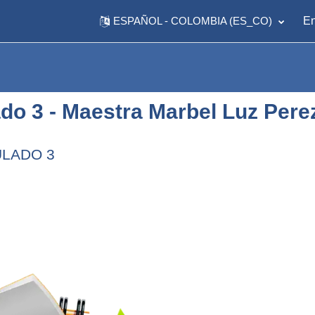
ESPAÑOL - COLOMBIA ‎(ES_CO)‎
En
ado 3 - Maestra Marbel Luz Pere
a de temas
ULADO 3